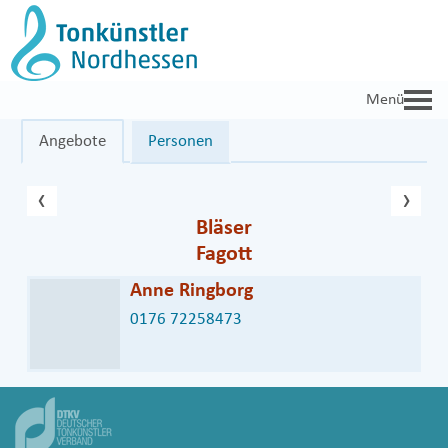
Zum
Inhalt
springen
Angebote
Personen
vorheriger Eintrag
näc
‹
›
Bläser
Fagott
Anne Ringborg
0176 72258473