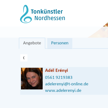
Zum
Inhalt
springen
Angebote
Personen
vorheriger Eintrag
‹
Adél Erényi
0561 9219383
adelerenyi@t-online.de
www.adelerenyi.de