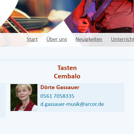
Start
Über uns
Neuigkeiten
Unterrich
Tasten
Cembalo
Dörte Gassauer
0561 7058335
d.gassauer-musik@arcor.de