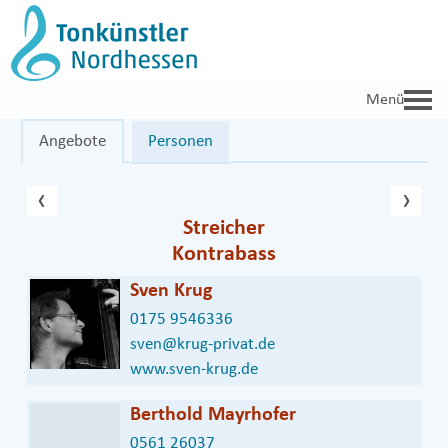
Zum
Inhalt
springen
Angebote
Personen
vorheriger Eintrag
näc
‹
›
Streicher
Kontrabass
Sven Krug
0175 9546336
sven@krug-privat.de
www.sven-krug.de
Berthold Mayrhofer
0561 26037