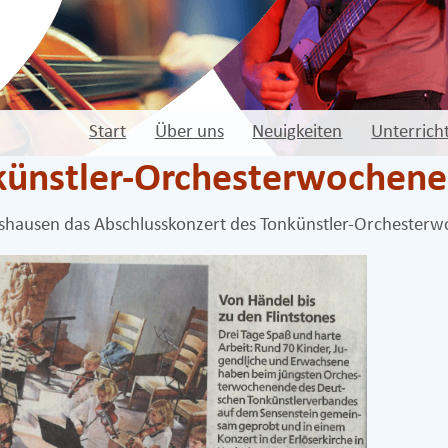
Start
Über uns
Neuigkeiten
Unterrich
nkünstler-Orchesterwochen
eshausen das Abschlusskonzert des Tonkünstler-Orchesterw