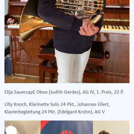
Elija Sauerzapf, Oboe (Judith Gerdes), AG IV, 1. Preis, 22 P.
Lilly Knoch, Klarinette Solo 24 Pkt., Johannes Eilert,
Klavierbegleitung 24 Pkt. (Edelgard Krohn), AG V