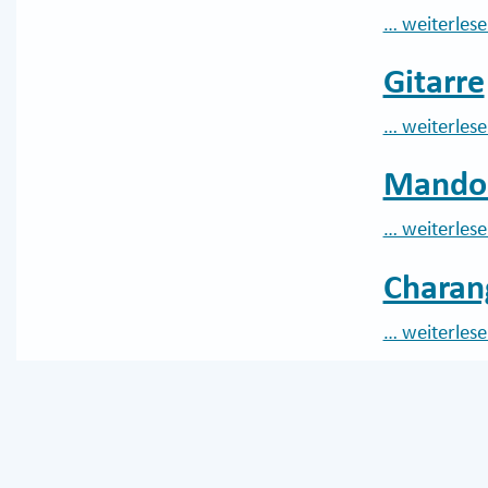
… weiterles
Gitarre
… weiterles
Mandol
… weiterles
Charan
… weiterles