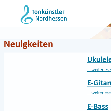
Zum
Inhalt
springen
Neuigkeiten
Ukulel
… weiterles
E-Gitar
… weiterles
E-Bass