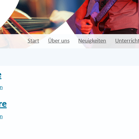
Start
Über uns
Neuigkeiten
Unterrich
e
en
re
en