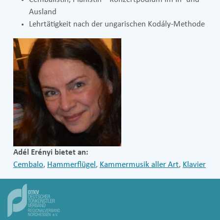
Ausland
Lehrtätigkeit nach der ungarischen Kodály-Methode
Adél Erényi bietet an:
Cembalo
,
Hammerflügel
,
Kammermusik aller Art
,
Klavier