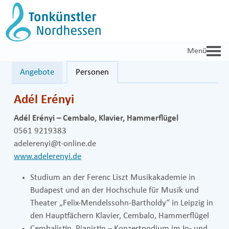
Zum
Inhalt
springen
Angebote
Personen
Adél Erényi
Adél Erényi – Cembalo, Klavier, Hammerflügel
0561 9219383
adelerenyi@t-online.de
www.adelerenyi.de
Studium an der Ferenc Liszt Musikakademie in
Budapest und an der Hochschule für Musik und
Theater „Felix-Mendelssohn-Bartholdy“ in Leipzig in
den Hauptfächern Klavier, Cembalo, Hammerflügel
Cembalistin, Pianistin – Konzertpodium im In- und