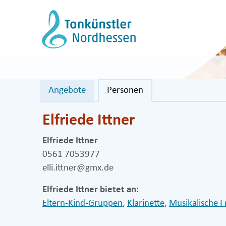
Zum
Inhalt
springen
Angebote
Personen
Elfriede Ittner
Elfriede Ittner
0561 7053977
elli.ittner@gmx.de
Elfriede Ittner bietet an:
Eltern-Kind-Gruppen
,
Klarinette
,
Musikalische 