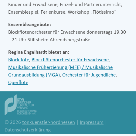
Kinder und Erwachsene, Einzel- und Partnerunterricht,
Ensemblespiel, Ferienkurse, Workshop „Flötissimo“
Ensembleangebote:
Blockflötenorchester für Erwachsene donnerstags 19.30
– 21 Uhr Stiftsheim Ahrendsbergstraße
Regina Engelhardt bietet an:
Blockflöte
,
Blockflötenorchester für Erwachsene
,
Musikalische Früherziehung (MFE) / Musikalische
Grundausbildung (MGA)
,
Orchester für Jugendliche
,
Querflöte
© 2026
tonkuenstler-nordhessen
|
Impressum
|
Datenschutzerklärung