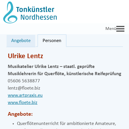
Zum
Inhalt
springen
Angebote
Personen
Ulrike Lentz
Musikatelier Ulrike Lentz – staatl. geprüfte
Musiklehrerin für Querflöte, künstlerische Reifeprüfung
05606 5638877
lentz@floete.biz
www.artpraxis.eu
www.floete.biz
Angebote:
Querflötenunterricht für ambitionierte Amateure,