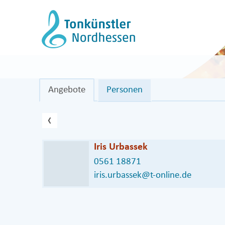
Zum
Inhalt
springen
Angebote
Personen
vorheriger Eintrag
‹
Iris Urbassek
0561 18871
iris.urbassek@t-online.de