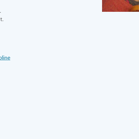
.
t.
oline