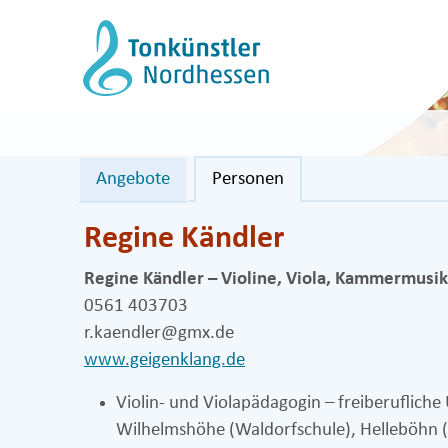
Zum
Inhalt
springen
Angebote
Personen
Regine Kändler
Regine Kändler – Violine, Viola, Kammermusik
0561 403703
r.kaendler@gmx.de
www.geigenklang.de
Violin- und Violapädagogin – freiberufliche U
Wilhelmshöhe (Waldorfschule), Helleböhn