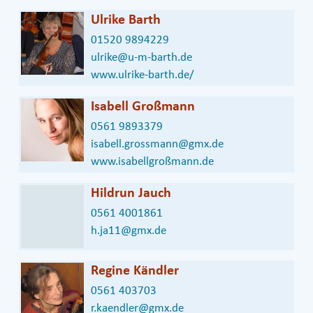
Ulrike Barth
01520 9894229
ulrike@u-m-barth.de
www.ulrike-barth.de/
Isabell Großmann
0561 9893379
isabell.grossmann@gmx.de
www.isabellgroßmann.de
Hildrun Jauch
0561 4001861
h.ja11@gmx.de
Regine Kändler
0561 403703
r.kaendler@gmx.de