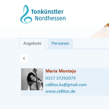
Zum
Inhalt
springen
Angebote
Personen
vorheriger Eintrag
‹
Maria Montejo
0157 37292079
cellitos.ks@gmail.com
www.cellitos.de