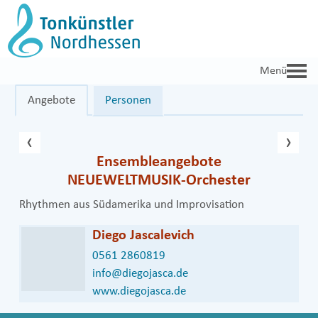
Zum
Inhalt
springen
Angebote
Personen
vorheriger Eintrag
näc
‹
›
Ensembleangebote
NEUEWELTMUSIK-Orchester
Rhythmen aus Südamerika und Improvisation
Diego Jascalevich
0561 2860819
info@diegojasca.de
www.diegojasca.de