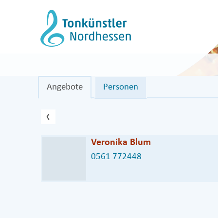
Zum
Inhalt
springen
Angebote
Personen
vorheriger Eintrag
‹
Veronika Blum
0561 772448